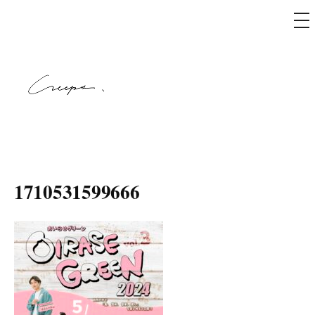
メ
ニ
ュ
コ
ー
ン
テ
ン
ツ
へ
creeps
ス
キ
1710531599666
ッ
プ