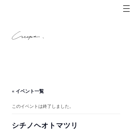
メ
ニ
ュ
コ
ー
ン
テ
ン
ツ
へ
creeps
ス
キ
ッ
プ
« イベント一覧
このイベントは終了しました。
シチノヘオトマツリ