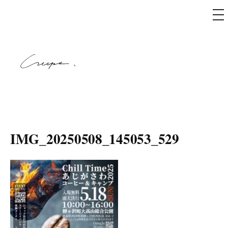
メ
ニ
ュ
コ
ー
ン
テ
ン
ツ
へ
creeps
ス
キ
IMG_20250508_145053_529
ッ
プ