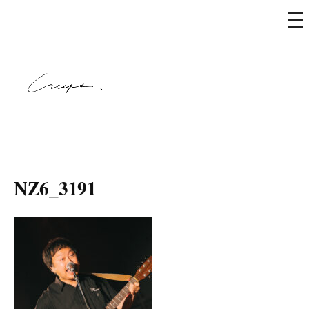
メ
ニ
ュ
コ
ー
ン
テ
ン
ツ
へ
creeps
ス
キ
NZ6_3191
ッ
プ