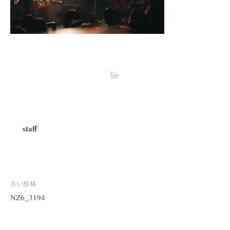
staff
投
古い投稿
稿
NZ6_3194
ナ
ビ