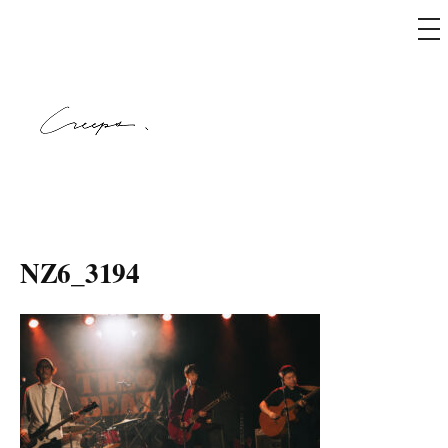
メ
ニ
ュ
コ
ー
ン
テ
ン
ツ
へ
creeps
ス
キ
NZ6_3194
ッ
プ