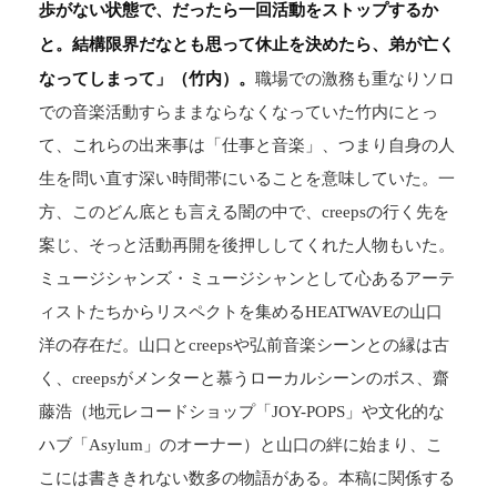
歩がない状態で、だったら一回活動をストップするか
と。結構限界だなとも思って休止を決めたら、弟が亡く
なってしまって」（竹内）。
職場での激務も重なりソロ
での音楽活動すらままならなくなっていた竹内にとっ
て、これらの出来事は「仕事と音楽」、つまり自身の人
生を問い直す深い時間帯にいることを意味していた。一
方、このどん底とも言える闇の中で、creepsの行く先を
案じ、そっと活動再開を後押ししてくれた人物もいた。
ミュージシャンズ・ミュージシャンとして心あるアーテ
ィストたちからリスペクトを集めるHEATWAVEの山口
洋の存在だ。山口とcreepsや弘前音楽シーンとの縁は古
く、creepsがメンターと慕うローカルシーンのボス、齋
藤浩（地元レコードショップ「JOY-POPS」や文化的な
ハブ「Asylum」のオーナー）と山口の絆に始まり、こ
こには書ききれない数多の物語がある。本稿に関係する