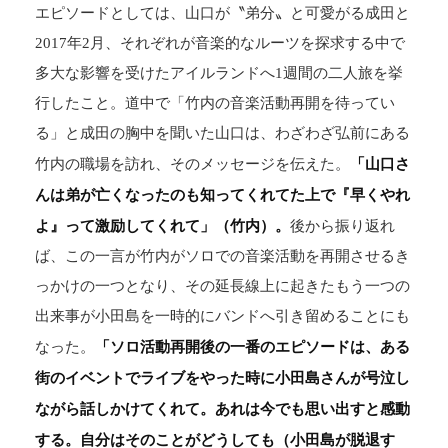
エピソードとしては、山口が〝弟分〟と可愛がる成田と
2017年2月、それぞれが音楽的なルーツを探求する中で
多大な影響を受けたアイルランドへ1週間の二人旅を挙
行したこと。道中で「竹内の音楽活動再開を待ってい
る」と成田の胸中を聞いた山口は、わざわざ弘前にある
「山口さ
竹内の職場を訪れ、そのメッセージを伝えた。
んは弟が亡くなったのも知ってくれてた上で『早くやれ
よ』って激励してくれて」（竹内）。
後から振り返れ
ば、この一言が竹内がソロでの音楽活動を再開させるき
っかけの一つとなり、その延長線上に起きたもう一つの
出来事が小田島を一時的にバンドへ引き留めることにも
「ソロ活動再開後の一番のエピソードは、ある
なった。
街のイベントでライブをやった時に小田島さんが号泣し
ながら話しかけてくれて。あれは今でも思い出すと感動
する。自分はそのことがどうしても（小田島が脱退す