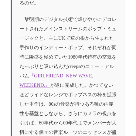
るのだ。
黎明期のデジタル技術で煌びやかにデコレ
ートされたメインストリームのポップ・ミュ
ージックと、主にUKで草の根から生まれた
手作りのインディー・ポップ、それぞれが同
時に隆盛を極めていた1980年代特有の空気を
たっぷりと吸い込んだcreepsのニュー・アル
バム
『GIRLFRIEND, NEW WAVE,
WEEKEND.』
が遂に完成した。かつてない
ほどワイドなレンジでポップネスの枠を拡張
した本作は、80sの音楽が持つある種の両義
性を基盤としながら、さらにカメラの視点を
引けば、60年代から00年代までメンバーが大
切にする個々の音楽ルーツのエッセンスが盛