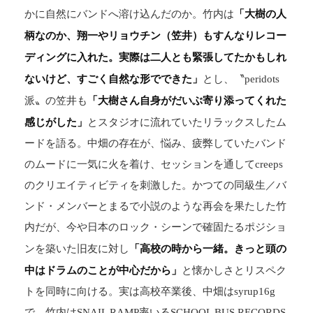
「大樹の人
かに自然にバンドへ溶け込んだのか。竹内は
柄なのか、翔一やリョウチン（笠井）もすんなりレコー
ディングに入れた。実際は二人とも緊張してたかもしれ
ないけど、すごく自然な形でできた」
とし、〝peridots
「大樹さん自身がだいぶ寄り添ってくれた
派〟の笠井も
感じがした」
とスタジオに流れていたリラックスしたム
ードを語る。中畑の存在が、悩み、疲弊していたバンド
のムードに一気に火を着け、セッションを通してcreeps
のクリエイティビティを刺激した。かつての同級生／バ
ンド・メンバーとまるで小説のような再会を果たした竹
内だが、今や日本のロック・シーンで確固たるポジショ
「高校の時から一緒。きっと頭の
ンを築いた旧友に対し
中はドラムのことが中心だから」
と懐かしさとリスペク
トを同時に向ける。実は高校卒業後、中畑はsyrup16g
で、竹内はSNAIL RAMP率いるSCHOOL BUS RECORDS