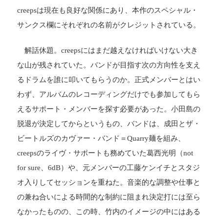
creepsは現在も良好な関係にあり、本作のスペシャル・
サンクス欄にそれぞれの名前がクレジットされている。
解話休題。creepsにはまだ越えなければいけない大き
な山が残されていた。バンドが目指す次の方向性を支え
るドラムを誰に叩いてもらうのか。正式メンバーとはい
わず、アルバムのレコーディングだけでも参加してもら
えるサポート・メンバーを探す必要があった。小田島の
脱退が決定してからというもの、バンドは、成田とザ・
ビートルズのカヴァー・バンド＝Quarry麺を組み、
creepsのライヴ・サポートも務めていた葛西光明（not
for sure、6dB）や、元メンバーの工藤ケンイチとスタジ
オ入りしてセッションを重ねた。音楽的な調整や仕事と
の兼ね合いによる時間的な制約に阻まれ決定打には至ら
なかったものの、この時、竹内のイメージの中にはある