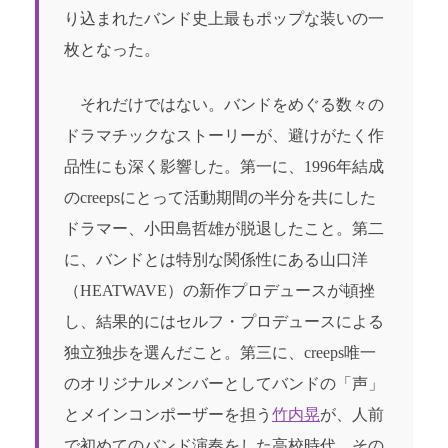
り込まれたバンド史上最もポップな装いの一
枚となった。
それだけではない。バンドをめぐる数々の
ドラマチックなストーリーが、避けがたく作
品性にも深く影響した。第一に、1996年結成
のcreepsにとって活動期間の半分を共にした
ドラマー、小田島哲雄が脱退したこと。第二
に、バンドとは特別な関係性にある山口洋
（HEATWAVE）の新作プロデュースが頓挫
し、結果的にはセルフ・プロデュースによる
独立独歩を選んだこと。第三に、creeps唯一
のオリジナルメンバーとしてバンドの「声」
とメインコンポーザーを担う
竹内晃
が、人前
で初めてのバンド演奏をした高校時代、その