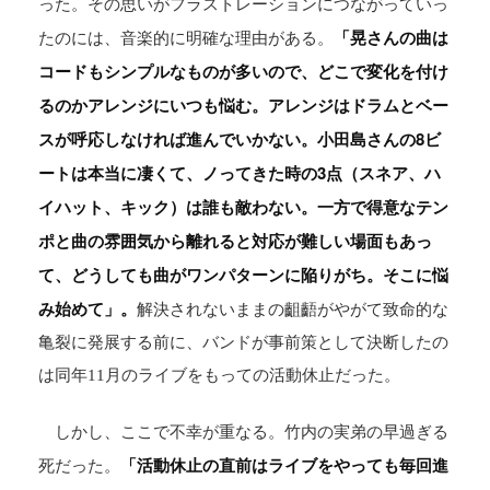
った。その思いがフラストレーションにつながっていっ
「晃さんの曲は
たのには、音楽的に明確な理由がある。
コードもシンプルなものが多いので、どこで変化を付け
るのかアレンジにいつも悩む。アレンジはドラムとベー
スが呼応しなければ進んでいかない。小田島さんの8ビ
ートは本当に凄くて、ノってきた時の3点（スネア、ハ
イハット、キック）は誰も敵わない。一方で得意なテン
ポと曲の雰囲気から離れると対応が難しい場面もあっ
て、どうしても曲がワンパターンに陥りがち。そこに悩
み始めて」。
解決されないままの齟齬がやがて致命的な
亀裂に発展する前に、バンドが事前策として決断したの
は同年11月のライブをもっての活動休止だった。
しかし、ここで不幸が重なる。竹内の実弟の早過ぎる
「活動休止の直前はライブをやっても毎回進
死だった。