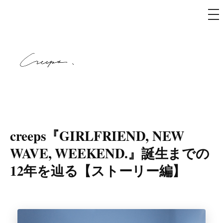
メ
ニ
ュ
コ
ー
ン
テ
ン
ツ
へ
creeps
ス
キ
creeps『GIRLFRIEND, NEW
ッ
WAVE, WEEKEND.』誕生までの
プ
12年を辿る【ストーリー編】