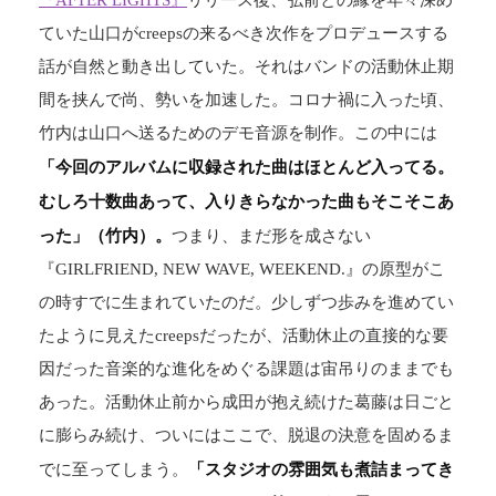
『AFTER LIGHTS』
リリース後、弘前との縁を年々深め
ていた山口がcreepsの来るべき次作をプロデュースする
話が自然と動き出していた。それはバンドの活動休止期
間を挟んで尚、勢いを加速した。コロナ禍に入った頃、
竹内は山口へ送るためのデモ音源を制作。この中には
「今回のアルバムに収録された曲はほとんど入ってる。
むしろ十数曲あって、入りきらなかった曲もそこそこあ
った」（竹内）。
つまり、まだ形を成さない
『GIRLFRIEND, NEW WAVE, WEEKEND.』の原型がこ
の時すでに生まれていたのだ。少しずつ歩みを進めてい
たように見えたcreepsだったが、活動休止の直接的な要
因だった音楽的な進化をめぐる課題は宙吊りのままでも
あった。活動休止前から成田が抱え続けた葛藤は日ごと
に膨らみ続け、ついにはここで、脱退の決意を固めるま
「スタジオの雰囲気も煮詰まってき
でに至ってしまう。