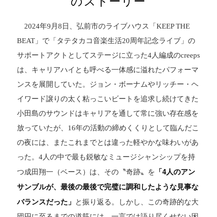
のストーリー
2024年9月8日、弘前市のライブハウス「KEEP THE
BEAT」で「タテタカコ音楽生活20周年記念ライブ」の
サポートアクトとしてステージに立った4人編成のcreeps
は、キャリアハイとも呼べる一体感に溢れたパフォーマ
ンスを展開していた。ジョン・ボーナムやリッチー・ヘ
イワード譲りの太く粘っこいビートを追求し続けてきた
小田島のサウンドはキャリアを通して常に強い存在感を
放っていたが、16年の活動の締めくくりとして臨んだこ
の夜には、またこれまでとは違った軽やかな味わいがあ
った。4人の中で最も鋭敏なミュージシャンシップを持
「4人のアン
つ成田翔一（ベース）は、その〝奇跡〟を
サンブルが、最後の最後で完璧に調和したような見事な
バランスだった」
と振り返る。しかし、この奇跡的な大
団円に至るまでの道筋には、一言では語り尽くせない困