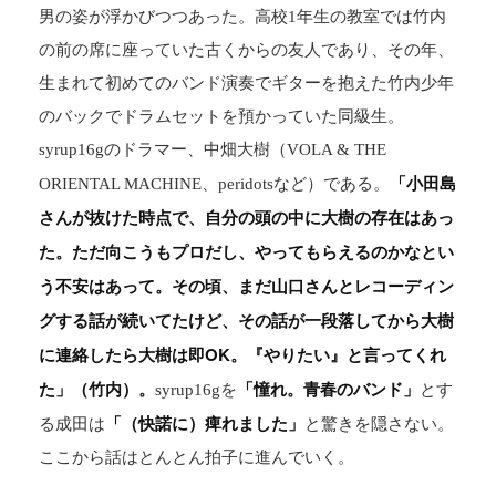
男の姿が浮かびつつあった。高校1年生の教室では竹内
の前の席に座っていた古くからの友人であり、その年、
生まれて初めてのバンド演奏でギターを抱えた竹内少年
のバックでドラムセットを預かっていた同級生。
syrup16gのドラマー、中畑大樹（VOLA & THE
「小田島
ORIENTAL MACHINE、peridotsなど）である。
さんが抜けた時点で、自分の頭の中に大樹の存在はあっ
た。ただ向こうもプロだし、やってもらえるのかなとい
う不安はあって。その頃、まだ山口さんとレコーディン
グする話が続いてたけど、その話が一段落してから大樹
に連絡したら大樹は即OK。『やりたい』と言ってくれ
た」（竹内）。
「憧れ。青春のバンド」
syrup16gを
とす
「（快諾に）痺れました」
る成田は
と驚きを隠さない。
ここから話はとんとん拍子に進んでいく。