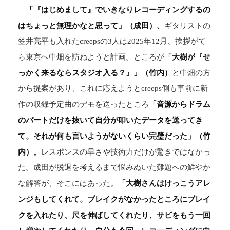
「『はじめまして』でいきなりレコーディングするの
はちょっと無理かなと思って」（成田）、
ギタリストの
笠井亮平も入れたcreepsの3人は2025年12月、挨拶がて
「大樹が『せ
ら東京へ中畑を訪ねようと計画。ところが
っかく来るならスタジオ入る？』」（竹内）
と中畑の方
から提案があり、これに応えようとcreeps側も事前に新
「音源からドラム
作の収録予定曲のデモを送ったところ
のパートだけを抜いて自分が叩いたデータを送ってき
て。それが何も言いようがないくらい完璧だった」（竹
内）。
レスポンスの早さや技術力だけが驚きではなかっ
た。成田が脱退を考えるまで悩みぬいた難題への鮮やか
「大樹さんはけっこうアレ
な解答が、そこにはあった。
ンジもしてくれて。ブレイクがなかったところにブレイ
クを入れたり、尺を伸ばしてくれたり、サビをもう一回