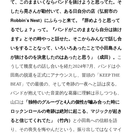
て、このままいくならバンドを抜けようと思ってた。そ
したら晃さんが勘付いて、ある日自分の店（弘前市の
Robbin’s Nest）にふらっと来て。『辞めようと思って
るでしょ？』って。『バンドがこのままなら自分は抜け
ます』とその時やっと話せた。そこからみんなで話し合
いをすることなって、いろいろあったことで小田島さん
が抜けるのを決意したのはあったと思う」（成田）。
こ
うして幾度もの話し合いを経た2024年7月、バンドは小
田島の脱退を正式にアナウンスし、冒頭の「KEEP THE
BEAT」での最後の、そして奇跡の一夜へと話は戻る。
バンドが抱えていた音楽的な葛藤に理解は示しつつも、
「独特のグルーヴと4人の個性が嚙み合った時に
山口は
ロックンロールの奇跡は絶対に起こる、マジックが起き
ると信じてくれてた」（竹内）
と小田島への信頼を語
り、その喪失を悔やんだという。振り出しではなくマイ