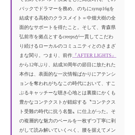
バックでドラマーを務め、のちにsyrup16gを
結成する高校のクラスメイト＝中畑大樹の全
面的なサポートを得たこと。そして、青森県
弘前市を拠点とするcreepsが一貫してこだわ
り続けるローカルのコミュニティとのさまざ
まな関り。つまり、前作
『AFTER LIGHTS』
から12年ぶり、結成30周年の節目に放たれた
本作は、表面的な一次情報ばかりにアテンシ
ョンを奪われがちなこの時代において、すこ
ぶるキャッチーな聴き心地とは裏腹にかくも
豊かなコンテクストが錯綜する〝コンテクス
ト受難の時代に抗う名盤〟に仕上がった。そ
の複層的な魅力のベールを一枚ずつ丁寧に剥
がして読み解いていくべく、腰を据えてメン